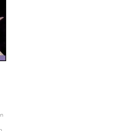
on
e
n