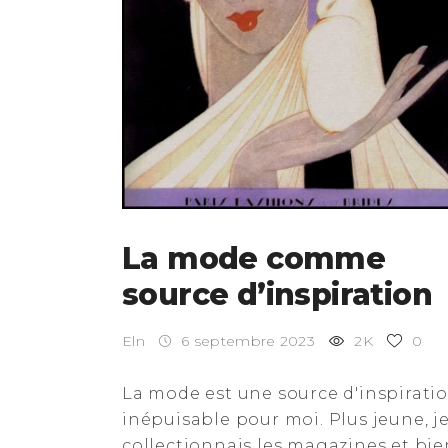
La mode comme
source d’inspiration
Eln
6 septembre 2023
2K
0
La mode est une source d'inspirati
inépuisable pour moi. Plus jeune, j
collectionnais les magazines et bie